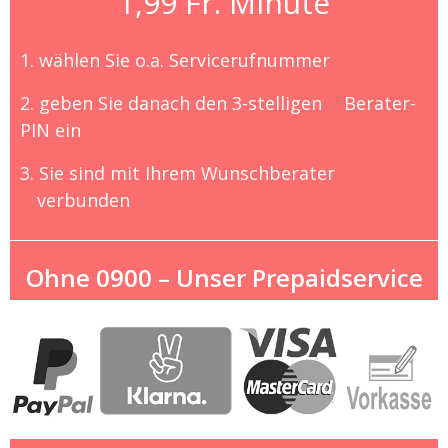
1,99 Fr. Minute
1. wählen Sie o.a. Servicerufnummer
2. geben Sie danach den 3-stelligen
Berater-
PIN ein
3. Sie sind mit Ihrem Wunschberater
verbunden
Ohne 0900 – Unser Prepaidservice