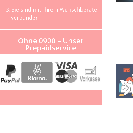
3. Sie sind mit Ihrem Wunschberater
verbunden
Ohne 0900 – Unser
Prepaidservice