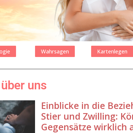
ogie
Wahrsagen
Kartenlegen
 über uns
Einblicke in die Bezi
Stier und Zwilling: K
Gegensätze wirklich 