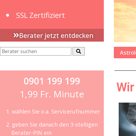
SSL Zertifiziert
Berater jetzt entdecken
Astrol
0901 199 199
Wir
1,99 Fr. Minute
1. wählen Sie o.a. Servicerufnummer
2. geben Sie danach den 3-stelligen
Berater-PIN ein