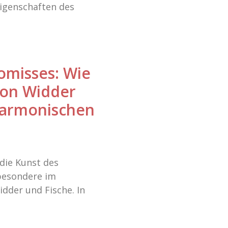
Eigenschaften des
omisses: Wie
von Widder
harmonischen
die Kunst des
besondere im
dder und Fische. In